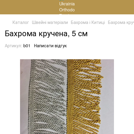
Каталог
Швейні матеріали
Бахрома і Китиці
Бахрома кру
Бахрома кручена, 5 см
Артикул:
b01
Написати відгук