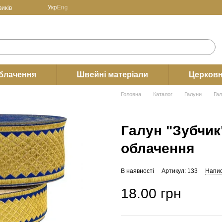
Укр
Eng
иків
блачення
Швейні матеріали
Церковн
Головна
Каталог
Галуни
Гал
Галун "Зубчик
облачення
В наявності
Артикул: 133
Напис
18.00 грн