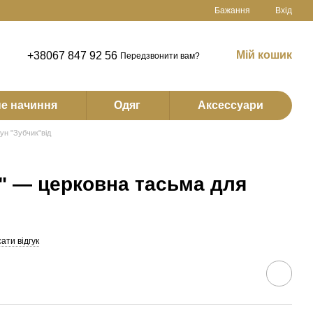
Бажання
Вхід
Мій кошик
+38067 847 92 56
Передзвонити вам?
е начиння
Одяг
Аксессуари
ун "Зубчик"від
" — церковна тасьма для
ати відгук