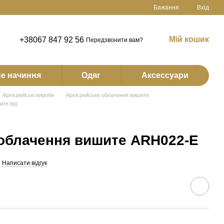
Бажання
Вхід
Мій кошик
+38067 847 92 56
Передзвонити вам?
е начиння
Одяг
Аксессуари
Архієрейські вироби
Архієрейське облачення вишите
те від
 облачення вишите ARH022-E
Написати відгук