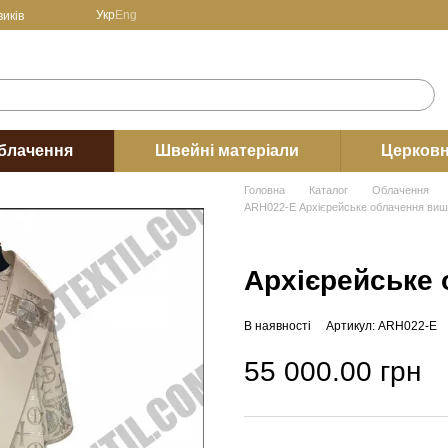
Укр
Eng
иків
блачення
Швейні матеріали
Церковн
Головна
Каталог
Облачення
ARH022-E Архієрейське облачення виши
Архієрейське
В наявності
Артикул: ARH022-E
55 000.00 грн