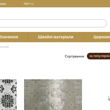
Укр
Eng
иків
блачення
Швейні матеріали
Церковн
̈нський
за популярні
Сортування: