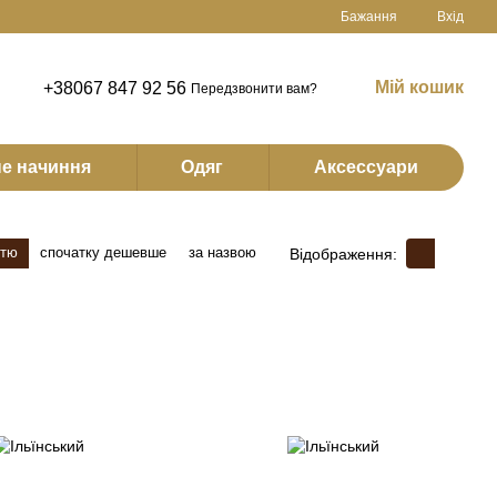
Бажання
Вхід
Мій кошик
+38067 847 92 56
Передзвонити вам?
е начиння
Одяг
Аксессуари
стю
спочатку дешевше
за назвою
Відображення: