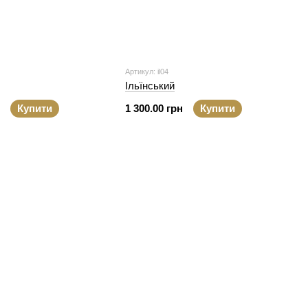
Артикул: il04
Ільїнський
Купити
1 300.00 грн
Купити