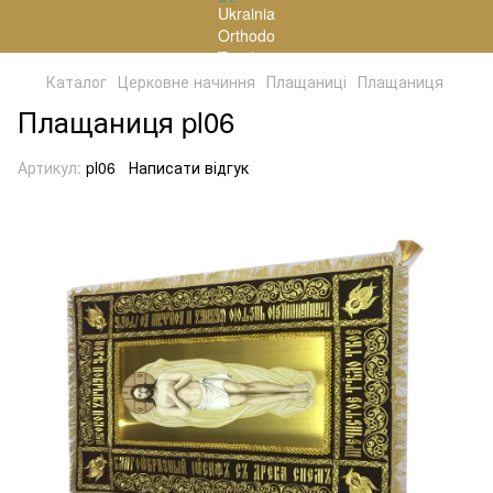
Каталог
Церковне начиння
Плащаниці
Плащаниця
Плащаниця pl06
Артикул:
pl06
Написати відгук