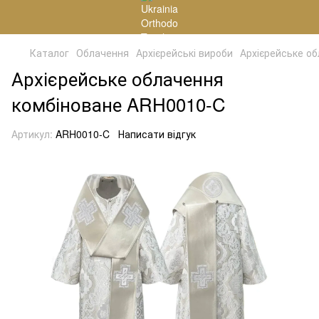
Каталог
Облачення
Архієрейські вироби
Архієрейське о
Архієрейське облачення
комбіноване ARH0010-C
Артикул:
ARH0010-C
Написати відгук