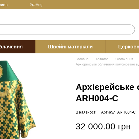
Укр
Eng
иків
блачення
Швейні матеріали
Церковн
Головна
Каталог
Облачення
Архієрейське облачення комбіноване ві
Архієрейське 
ARH004-С
В наявності
Артикул: ARH004-С
32 000.00 грн