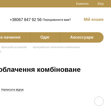
Бажання
Вхід
Мій кошик
+38067 847 92 56
Передзвонити вам?
е начиння
Одяг
Аксессуари
Архієрейські вироби
Архієрейське облачення комбіноване
д
облачення комбіноване
Написати відгук