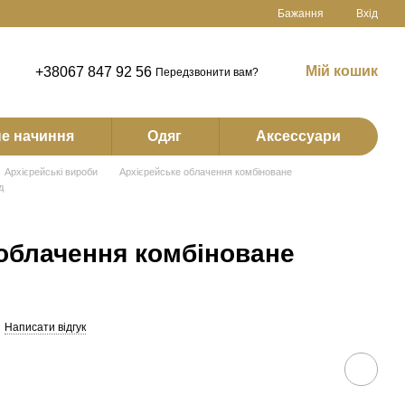
Бажання
Вхід
Мій кошик
+38067 847 92 56
Передзвонити вам?
е начиння
Одяг
Аксессуари
Архієрейські вироби
Архієрейське облачення комбіноване
д
облачення комбіноване
Написати відгук