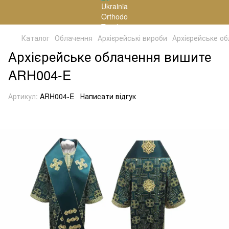
Каталог
Облачення
Архієрейські вироби
Архієрейське о
Архієрейське облачення вишите
ARH004-E
Артикул:
ARH004-E
Написати відгук