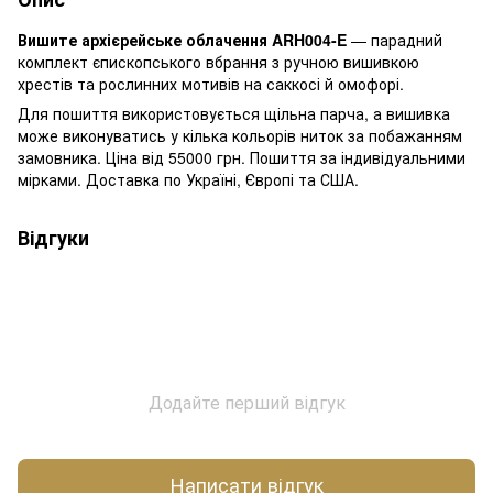
Вишите архієрейське облачення ARH004-E
— парадний
комплект єпископського вбрання з ручною вишивкою
хрестів та рослинних мотивів на саккосі й омофорі.
Для пошиття використовується щільна парча, а вишивка
може виконуватись у кілька кольорів ниток за побажанням
замовника. Ціна від 55000 грн. Пошиття за індивідуальними
мірками. Доставка по Україні, Європі та США.
Відгуки
Додайте перший відгук
Написати відгук