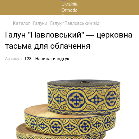
Каталог
Галуни
Галун "Павловський"від
Галун "Павловський" — церковна
тасьма для облачення
Артикул:
128
Написати відгук