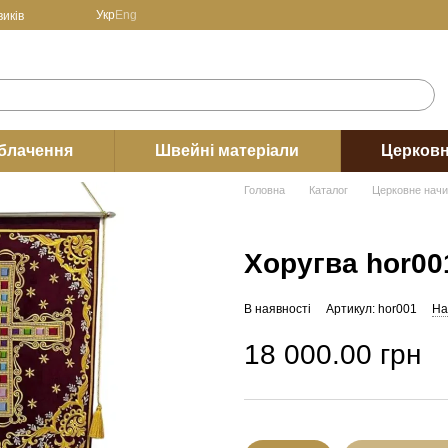
Укр
Eng
иків
блачення
Швейні матеріали
Церковн
Головна
Каталог
Церковне нач
Хоругва hor00
В наявності
Артикул: hor001
На
18 000.00 грн