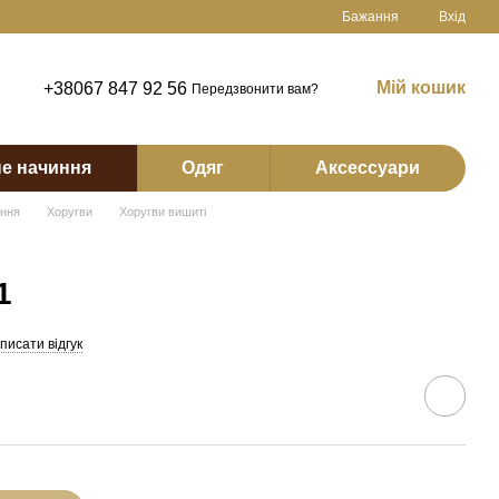
Бажання
Вхід
Мій кошик
+38067 847 92 56
Передзвонити вам?
е начиння
Одяг
Аксессуари
иння
Хоругви
Хоругви вишиті
1
писати відгук