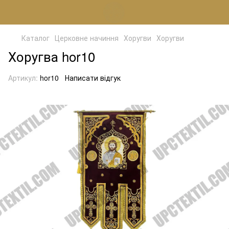
Каталог
Церковне начиння
Хоругви
Хоругви
Хоругва hor10
Артикул:
hor10
Написати відгук