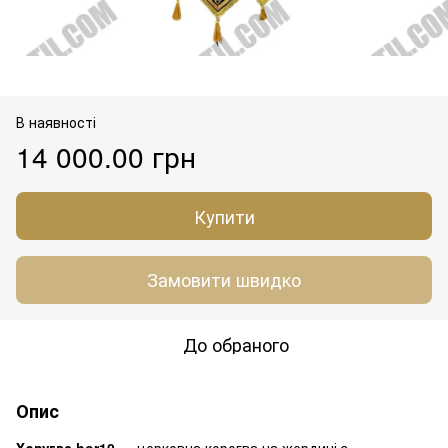
В наявності
14 000.00 грн
Купити
Замовити швидко
До обраного
Опис
Хоругва hor10
— церковна корогва на жердині з