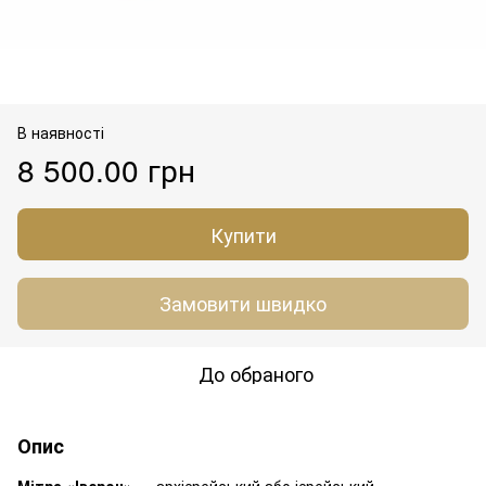
В наявності
8 500.00 грн
Купити
Замовити швидко
До обраного
Опис
Мітра «Іверон»
— архієрейський або ієрейський