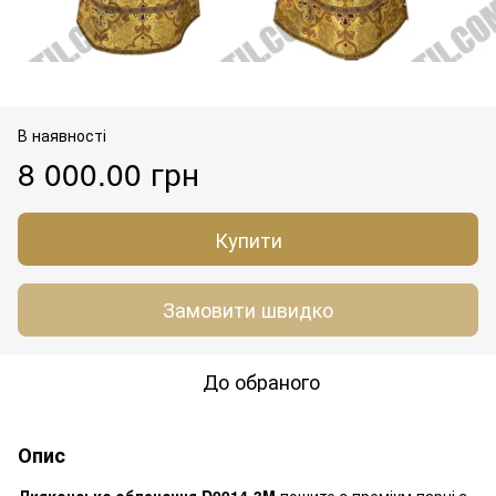
В наявності
8 000.00 грн
Купити
Замовити швидко
До обраного
Опис
Дияконське облачення D0014-3M
пошите з преміум парчі з