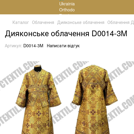
Каталог
Облачення
Дияконське облачення
Облачення Д
Дияконське облачення D0014-3M
Артикул:
D0014-3M
Написати відгук