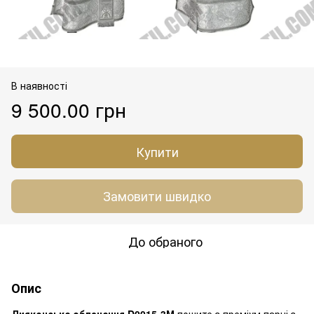
В наявності
9 500.00 грн
Купити
Замовити швидко
До обраного
Опис
Дияконське облачення D0015-3М
пошите з преміум парчі з