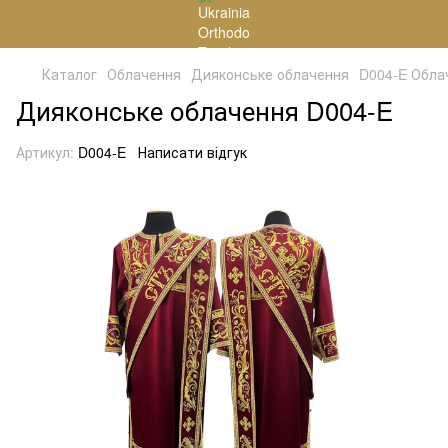
Каталог
Облачення
Дияконське облачення
D004-E Обла
Дияконське облачення D004-E
Артикул:
D004-E
Написати відгук