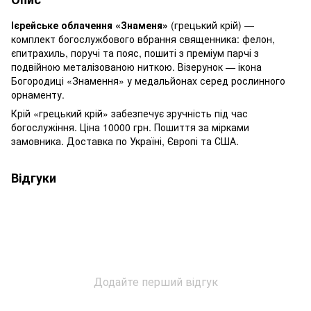
Ієрейське облачення «Знаменя»
(грецький крій) —
комплект богослужбового вбрання священника: фелон,
єпитрахиль, поручі та пояс, пошиті з преміум парчі з
подвійною металізованою ниткою. Візерунок — ікона
Богородиці «Знамення» у медальйонах серед рослинного
орнаменту.
Крій «грецький крій» забезпечує зручність під час
богослужіння. Ціна 10000 грн. Пошиття за мірками
замовника. Доставка по Україні, Європі та США.
Відгуки
Додайте перший відгук