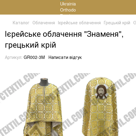
Каталог
Облачення
Ієрейське облачення
Грецькій крій
G
Ієрейське облачення "Знаменя",
грецький крій
Артикул:
GR002-3M
Написати відгук