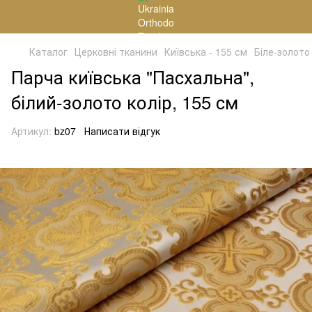
Каталог
Церковні тканини
Київська - 155 см
Біле-золото
Парча київська "Пасхальна",
білий-золото колір, 155 см
Артикул:
bz07
Написати відгук