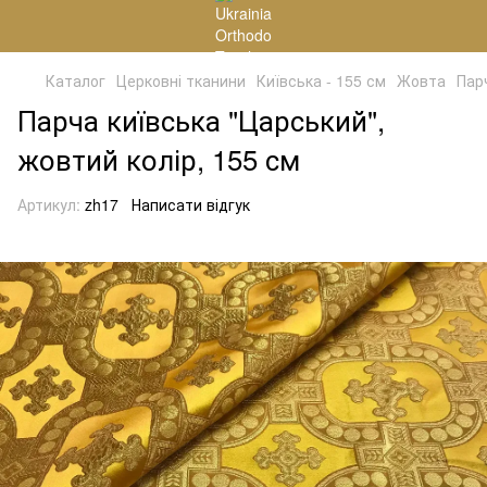
Каталог
Церковні тканини
Київська - 155 см
Жовта
Пар
Парча київська "Царський",
жовтий колір, 155 см
Артикул:
zh17
Написати відгук