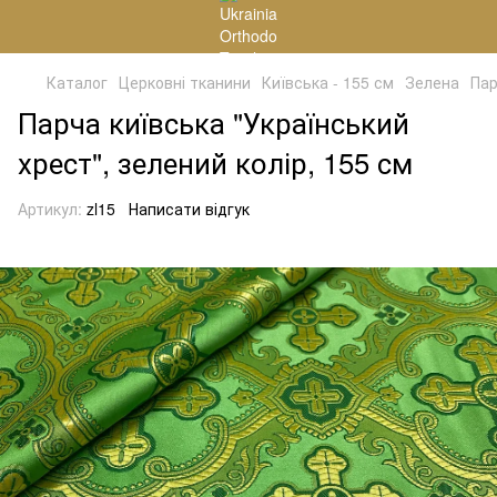
Каталог
Церковні тканини
Київська - 155 см
Зелена
Пар
Парча київська "Український
хрест", зелений колір, 155 см
Артикул:
zl15
Написати відгук