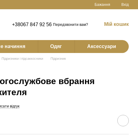
Бажання
Вхід
Мій кошик
+38067 847 92 56
Передзвонити вам?
е начиння
Одяг
Аксессуари
Підризники і підсаккосники
Підризник
богослужбове вбрання
жителя
сати відгук