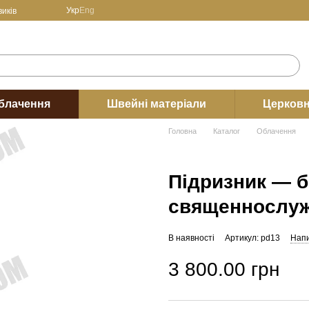
Укр
Eng
иків
блачення
Швейні матеріали
Церковн
Головна
Каталог
Облачення
Підризник — 
священнослу
В наявності
Артикул: pd13
Напи
3 800.00 грн