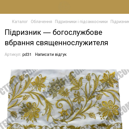
Каталог
Облачення
Підризники і підсаккосники
Підризни
Підризник — богослужбове
вбрання священнослужителя
Артикул:
pd31
Написати відгук