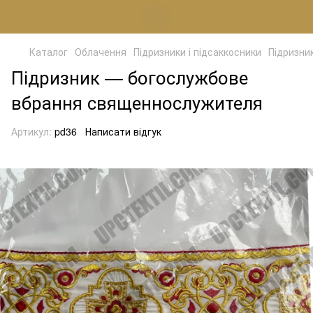
Каталог
Облачення
Підризники і підсаккосники
Підризни
Підризник — богослужбове
вбрання священнослужителя
Артикул:
pd36
Написати відгук