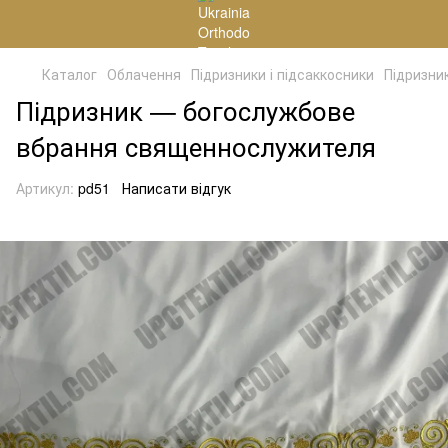
Каталог
Облачення
Підризники і підсаккосники
Підризни
Підризник — богослужбове
вбрання священнослужителя
Артикул:
pd51
Написати відгук