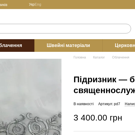
Укр
Eng
иків
блачення
Швейні матеріали
Церковн
Головна
Каталог
Облачення
Підризник — 
священнослу
В наявності
Артикул: pd7
Напис
3 400.00 грн