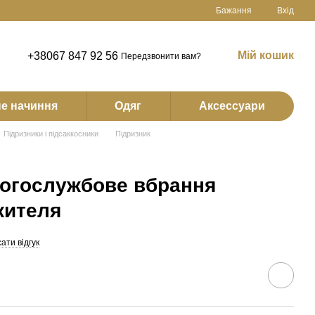
Бажання
Вхід
Мій кошик
+38067 847 92 56
Передзвонити вам?
е начиння
Одяг
Аксессуари
Підризники і підсаккосники
Підризник
богослужбове вбрання
жителя
ати відгук