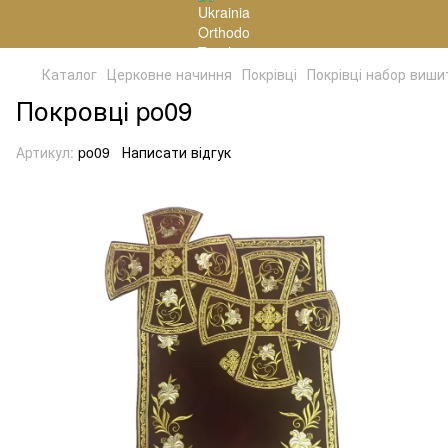
Каталог
Церковне начиння
Покрівці
Покрівці набор виши
Покровці po09
Артикул:
po09
Написати відгук