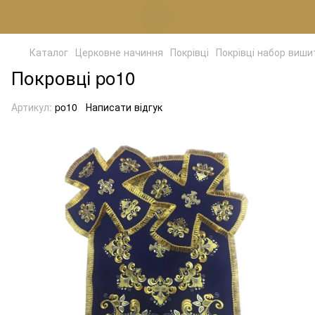
Каталог
Церковне начиння
Покрівці
Покрівці набор виши
Покровці po10
Артикул:
po10
Написати відгук