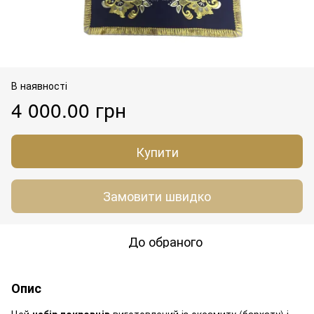
В наявності
4 000.00 грн
Купити
Замовити швидко
До обраного
Опис
Цей
набір покровців
виготовлений із оксамиту (бархату) і