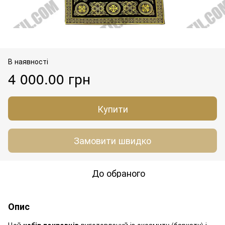
В наявності
4 000.00 грн
Купити
Замовити швидко
До обраного
Опис
Цей
набір покровців
виготовлений із оксамиту (бархату) і