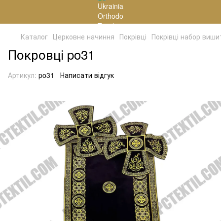
Каталог
Церковне начиння
Покрівці
Покрівці набор виши
Покровці po31
Артикул:
po31
Написати відгук