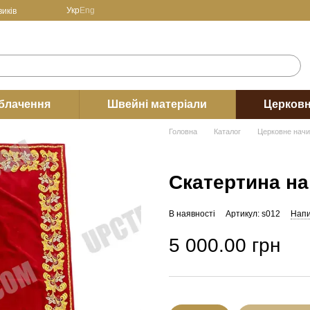
Укр
Eng
иків
блачення
Швейні матеріали
Церковн
Головна
Каталог
Церковне нач
Скатертина на
В наявності
Артикул: s012
Напи
5 000.00 грн