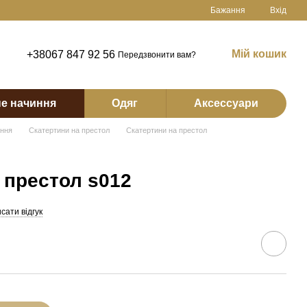
Бажання
Вхід
Мій кошик
+38067 847 92 56
Передзвонити вам?
е начиння
Одяг
Аксессуари
иння
Скатертини на престол
Скатертини на престол
 престол s012
сати відгук