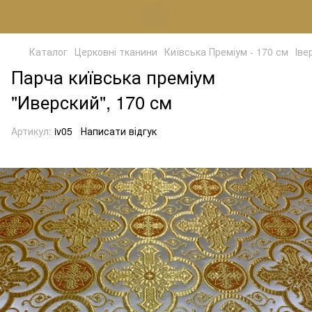
Каталог
Церковні тканини
Київська Преміум - 170 см
Іве
Парча київська преміум
"Иверский", 170 см
Артикул:
iv05
Написати відгук