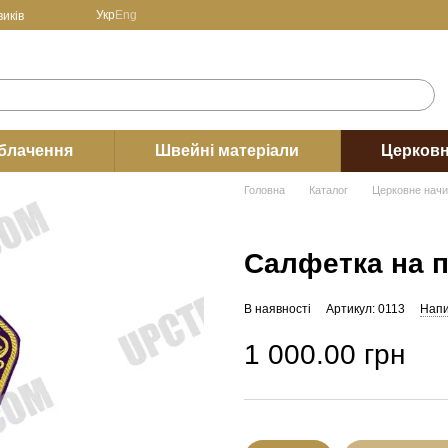
Укр
Eng
иків
блачення
Швейні матеріали
Церковн
Головна
Каталог
Церковне нач
Салфетка на п
В наявності
Артикул: 0113
Напи
1 000.00 грн