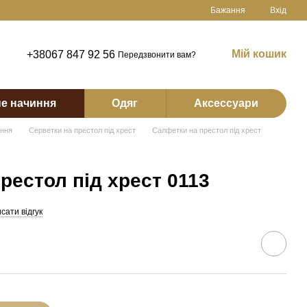
Бажання
Вхід
Мій кошик
+38067 847 92 56
Передзвонити вам?
е начиння
Одяг
Аксессуари
иння
Серветки на престол під хрест
Салфетки на престол під хрест
рестол під хрест 0113
сати відгук