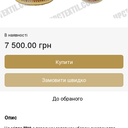
В наявності
7 500.00 грн
Купити
Замовити швидко
До обраного
Опис
Ця
мітра M08
є парадним головним убором духовенства,