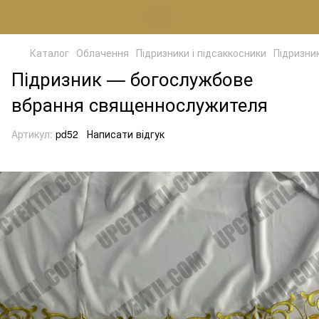
Каталог
Облачення
Підризники і підсаккосники
Підризни
Підризник — богослужбове
вбрання священнослужителя
Артикул:
pd52
Написати відгук